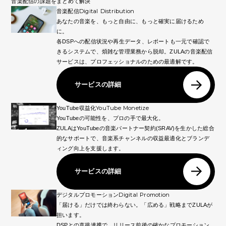
音楽配信の課題をまとめて解決
Digital Distribution
音楽配信
あなたの音楽を、もっと自由に、もっと確実に届けるため
に。
各DSPへの配信状況や再生データ、レポートも一元で確認で
きるシステムで、煩雑な管理業務から脱却。ZULAの音楽配信
サービスは、プロフェッショナルのための最適解です。
サービスの詳細
YouTube Monetize
YouTube収益化
YouTubeの可能性を、プロの手で最大化。
ZULAはYouTubeの音楽パートナー契約(SRAV)を生かした総合
的なサポートで、音楽系チャンネルの収益最適化とブランデ
ィング向上を支援します。
サービスの詳細
Digital Promotion
デジタルプロモーション
「届ける」だけでは終わらない。「広める」戦略までZULAが
担います。
DSPとの直接連携で、リリース前後の確かなプロモーション