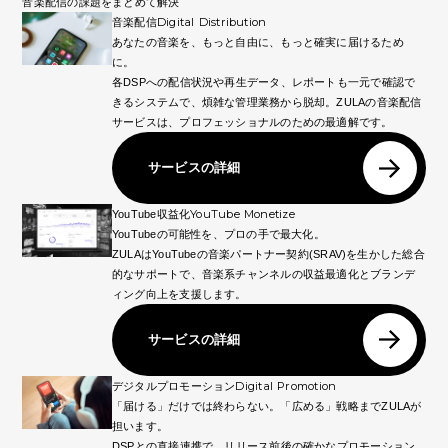
音楽配信の課題をまとめて解決
Digital Distribution
音楽配信
あなたの音楽を、もっと自由に、もっと確実に届けるため
に。
各DSPへの配信状況や再生データ、レポートも一元で確認で
きるシステムで、煩雑な管理業務から脱却。ZULAの音楽配信
サービスは、プロフェッショナルのための最適解です。
サービスの詳細
YouTube Monetize
YouTube収益化
YouTubeの可能性を、プロの手で最大化。
ZULAはYouTubeの音楽パートナー契約(SRAV)を生かした総合
的なサポートで、音楽系チャンネルの収益最適化とブランデ
ィング向上を支援します。
サービスの詳細
Digital Promotion
デジタルプロモーション
「届ける」だけでは終わらない。「広める」戦略までZULAが
担います。
DSPとの直接連携で、リリース前後の確かなプロモーション