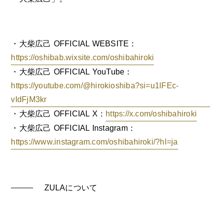
・大柴広己 OFFICIAL WEBSITE：
https://oshibab.wixsite.com/oshibahiroki
・大柴広己 OFFICIAL YouTube：
https://youtube.com/@hirokioshiba?si=u1lFEc-
vIdFjM3kr
・大柴広己 OFFICIAL X：
https://x.com/oshibahiroki
・大柴広己 OFFICIAL Instagram：
https://www.instagram.com/oshibahiroki/?hl=ja
ZULAについて