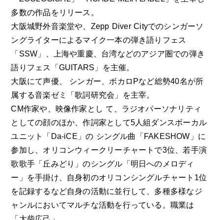
多数の作品をリリース。
大阪城野外音楽堂や、Zepp Diver Cityでのシンガーソ
ングライターによるマイク一本の弾き語りフェス
「SSW」、上海や重慶、台湾などのアジア圏での弾き
語りフェス「GUITARS」を主催。
大阪にて声優、 シンガー、ボカロPなど総勢40名が所
属する音楽ゼミ「歌詞研究会」を主宰。
CM作家や、映像作家とし て、ラジオパーソナリティ
としての顔のほか、作詞家として5人組ダンスボーカル
ユニット「Da-iCE」の シングル曲「FAKESHOW」に
参加し、オリコンウィークリーチャートで3位、若手演
歌歌手「丘みどり」のシングル「明日へのメロディ
ー」を手掛け、自身初のオリコンシングルチャート1位
を記録するなど自身の活動に並行して、多種多様なジ
ャンルにおいてマルチな活動を行っている。職業は
「大柴広己」。