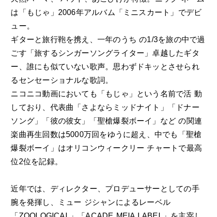
は「もじゃ」2006年アルバム「ミニスカート」でデビ
ュー。
ギターと旅行鞄を携え、一年のうち の1/3を旅の中で過
ごす「旅するシンガーソングライター」卓越したギタ
ー、誰にも似ていない歌声。思わずドキッとさせられ
るセンセーショナルな歌詞。
ニコニコ動画においても「もじゃ」という名前で活 動
しており、代表曲「さよならミッドナイト」「ドナー
ソング」「彼の彼女」「聖槍爆裂ボーイ」など の関連
楽曲再生回数は5000万回をゆうに超え、中でも「聖槍
爆裂ボーイ」はオリコンウィークリー チャートで最高
位2位を記録。
近年では、ディレクター、プロデューサーとしての手
腕を発揮し、ミュー ジシャンによるレーベル
「ZOOLOGICAL」「ACADE MEIA LABEL」を主宰し