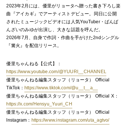
2023年2月には、優里がリョータへ贈った書き下ろし楽
曲『アイカギ』でアーティストデビュー。同日に公開
されたミュージックビデオには人気YouTuber・ばんば
んざいのみゆが出演し、大きな話題を呼んだ。
2026年7月、自身で作詞・作曲を手がけた2ndシングル
『篝火』を配信リリース。
優里ちゃんねる【公式】：
https://www.youtube.com/@YUURI__CHANNEL
優里ちゃんねる編集スタッフ（リョータ） Official
TikTok：
https://www.tiktok.com/@u__t__a__
優里ちゃんねる編集スタッフ（リョータ） Official X：
https://x.com/Hensyu_Yuuri_CH
優里ちゃんねる編集スタッフ（リョータ） Official
Instagram：
https://www.instagram.com/uta_agtvo/