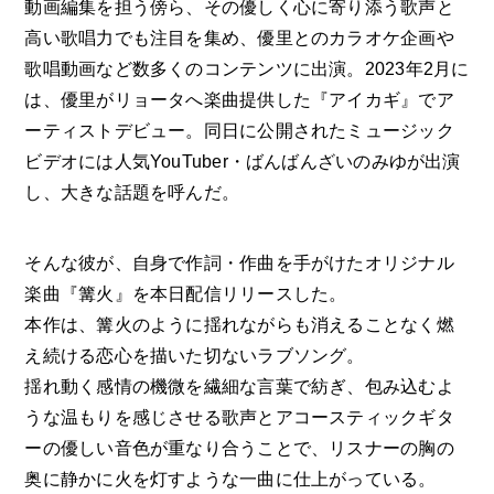
動画編集を担う傍ら、その優しく心に寄り添う歌声と
高い歌唱力でも注目を集め、優里とのカラオケ企画や
歌唱動画など数多くのコンテンツに出演。2023年2月に
は、優里がリョータへ楽曲提供した『アイカギ』でア
ーティストデビュー。同日に公開されたミュージック
ビデオには人気YouTuber・ばんばんざいのみゆが出演
し、大きな話題を呼んだ。
そんな彼が、自身で作詞・作曲を手がけたオリジナル
楽曲『篝火』を本日配信リリースした。
本作は、篝火のように揺れながらも消えることなく燃
え続ける恋心を描いた切ないラブソング。
揺れ動く感情の機微を繊細な言葉で紡ぎ、包み込むよ
うな温もりを感じさせる歌声とアコースティックギタ
ーの優しい音色が重なり合うことで、リスナーの胸の
奥に静かに火を灯すような一曲に仕上がっている。